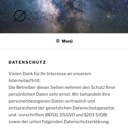
Zum
Inhalt
springen
ZAHNARZTPRAXIS DR. R. – A.
Zahnarztpraxis Dr. R. -A. Kamm
KAMM
Menü
DATENSCHUTZ
Vielen Dank für Ihr Interesse an unserem
Internetauftritt.
Die Betreiber dieser Seiten nehmen den Schutz Ihrer
persönlichen Daten sehr ernst. Wir behandeln Ihre
personenbezogenen Daten vertraulich und
entsprechend der gesetzlichen Datenschutzgesetze
und -vorschriften (BDSG, DSGVO und §203 StGB)
sowie der unten folgenden Datenschutzerklärung.