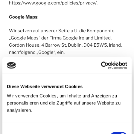
https://www.google.com/policies/privacy/.
Google Maps
:
Wir setzen auf unserer Seite u.U. die Komponente
„Google Maps“ der Firma Google Ireland Limited,
Gordon House, 4 Barrow St, Dublin, D04 E5W5, Irland,
nachfolgend „Google“, ein.
Bei jedem einzelnen Aufruf der Komponente „Google
Maps“ wird von Google ein Cookie gesetzt, um bei der
Anzeige der Seite, auf der die Komponente „Google
Diese Webseite verwendet Cookies
Maps“ integriert ist, Nutzereinstellungen und -daten zu
verarbeiten. Dieses Cookie wird im Regelfall nicht
Wir verwenden Cookies, um Inhalte und Anzeigen zu
durch das Schließen des Browsers gelöscht, sondern
personalisieren und die Zugriffe auf unsere Website zu
läuft nach einer bestimmten Zeit ab, soweit es nicht
analysieren.
von Ihnen zuvor manuell gelöscht wird.
Wenn Sie mit dieser Verarbeitung Ihrer Daten nicht
Einwilligungsauswahl