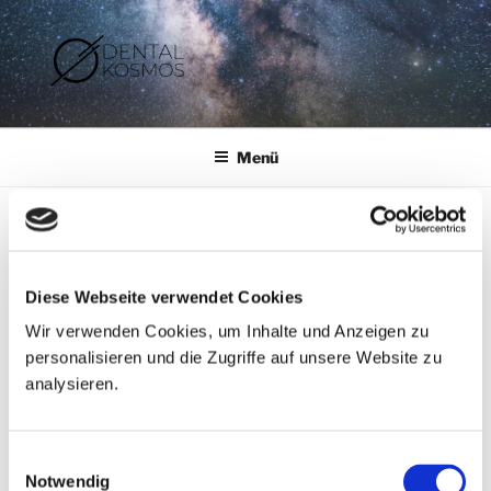
Zum
Inhalt
springen
ZAHNARZTPRAXIS DR. R. – A.
Zahnarztpraxis Dr. R. -A. Kamm
KAMM
Menü
ANFAHRT UND KONTAKT
Bitte beachten Sie die aktuellen
Hinweise
zu
Diese Webseite verwendet Cookies
Besuchen in unserer Praxis
Wir verwenden Cookies, um Inhalte und Anzeigen zu
personalisieren und die Zugriffe auf unsere Website zu
analysieren.
Dental Kosmos
Zahnarztpraxis Dr. Robert-Alexander Kamm
Einwilligungsauswahl
Burgstaller Weg 25
Notwendig